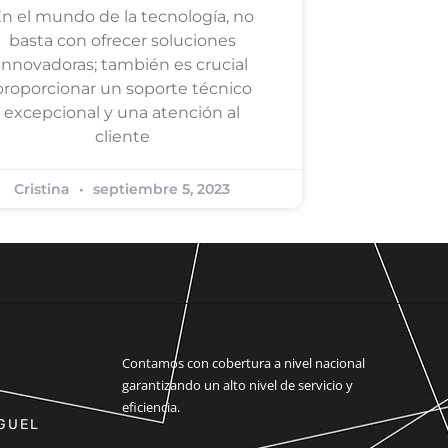
n el mundo de la tecnología, no
basta con ofrecer soluciones
innovadoras; también es crucial
proporcionar un soporte técnico
excepcional y una atención al
cliente
Cristina
septiembre 5, 2023
Contamos con cobertura a nivel nacional
garantizando un alto nivel de servicio y
eficiencia.
IGUEL