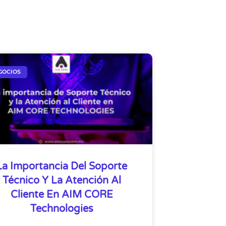
GOCIOS
La Importancia Del Soporte
Técnico Y La Atención Al
Cliente En AIM CORE
Technologies