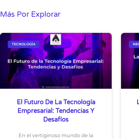
Más Por Explorar
TECNOLOGÍA
NE
El Futuro De La Tecnología
Empresarial: Tendencias Y
Desafíos
En el vertiginoso mundo de la