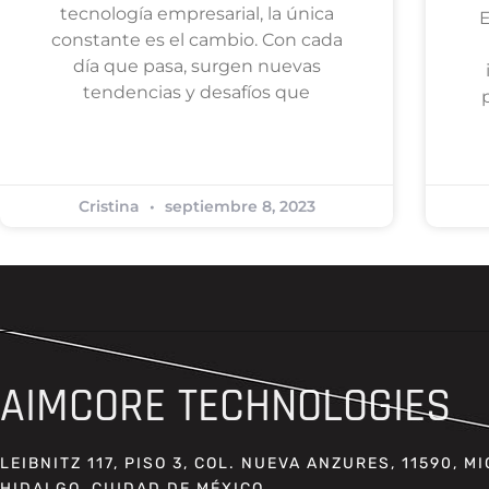
tecnología empresarial, la única
E
constante es el cambio. Con cada
día que pasa, surgen nuevas
tendencias y desafíos que
Cristina
septiembre 8, 2023
AIMCORE TECHNOLOGIES
LEIBNITZ 117, PISO 3, COL. NUEVA ANZURES, 11590, M
HIDALGO, CIUDAD DE MÉXICO.